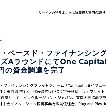
サービスの特長
よくある質問
導入事例
VC連
トップ
サービスの特長
お問い合わせ
導入事例
VC連携プラン
ログイン
・ベースド・ファイナンシングの
AラウンドにてOne Capit
1分で資料請求
お見積りはこちら
億円の資金調達を完了
ファイナンシングプラットフォーム「Yoii Fuel（ヨイフ
、本社：東京都渋谷区、代表取締役CEO：宇野雅晴、ウェブサイト
リード投資家として、インクルージョン・ジャパン、東京大学協創
中金イノベーション投資事業有限責任組合、Plug and Play J