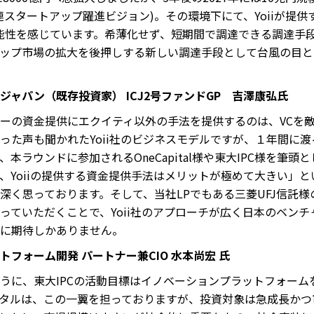
タートアップ躍進ビジョン)。その環境下にて、Yoiiが提供するRe
きな可能性を感じています。希薄化せず、短期間で調達できる調達
ップ市場の拡大を後押しする新しい調達手段として台風の目と
ジャパン（既存投資家） ICJ2号ファンドGP 吉澤康弘氏
ーの資金提供にエクイティ以外の手法を提供するのは、VCを
った声も聞かれたYoii社のビジネスモデルですが、１年間に
本ラウンドに参加されるOneCapital様や東大IPC様を筆頭
も、Yoiiの提供する資金提供手法はメリットが極めて大きい」
深く思っております。そして、当社LPでもある三菱UFJ信託
っていただくことで、Yoii社のアプローチが広く日本のベン
に期待しかありません。
フォーム開発 パートナー兼CIO 水本尚宏 氏
うに、東大IPCの活動目標はイノベーションプラットフォーム
タルは、この一翼を担っておりますが、投資対象は急成長かつ