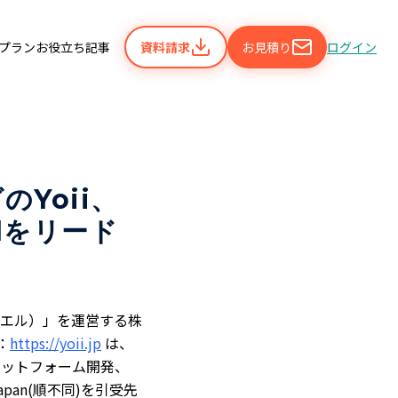
携プラン
お役立ち記事
資料請求
お見積り
ログイン
Yoii、
alをリード
ューエル）」を運営する株
：
https://yoii.jp
は、
プラットフォーム開発、
apan(順不同)を引受先