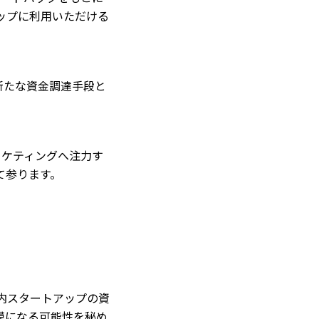
アップに利用いただける
新たな資金調達手段と
ーケティングへ注力す
て参ります。
）
国内スタートアップの資
規模になる可能性を秘め