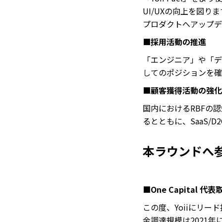
UI/UXの向上を図
プロダクトへアップデ
■採用活動の推進
「エンジニア」や「デ
してのポジションを確
■顧客獲得活動の強化
国内におけるRBFの
るとともに、SaaS
本ラウンドへ
■One Capital 代
この度、Yoiiにリ
金調達規模は2021年