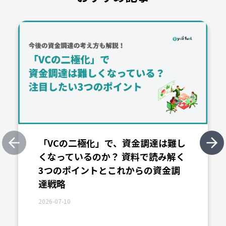
「VCの二極化」で、資金調達は難し
Previous slide
Nex
くなっているのか？ 資料で読み解く
3つのポイントとこれからの資金調
達戦略
2026-07-10