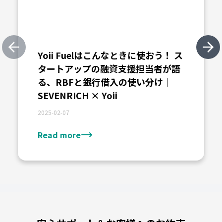
Yoii Fuelはこんなときに使おう！ ス
Previous slide
Nex
タートアップの融資支援担当者が語
る、RBFと銀行借入の使い分け｜
SEVENRICH × Yoii
2025-02-07
Read more