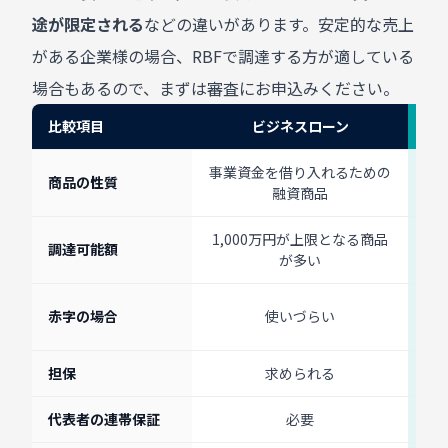
途が限定される
などの違いがあります。安定的な売上
がある企業様の場合、RBFで調達する方が適している
場合もあるので、まずは審査にお申込みください。
比較項目
ビジネスローン
ビジネスローンとRBFの比較
事業資金を借り入れるための
将
商品の性質
融資商品
1,000万円が上限となる商品
数
調達可能額
が多い
安
赤字の場合
使いづらい
担保
求められる
代表者の連帯保証
必要