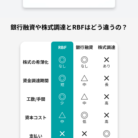
銀行融資や株式調達とRBFはどう違うの？
RBF
銀行融資
株式調達
RBF・銀行融資・株式調達の比較
◎
◎
×
株式の希薄化
なし
なし
あり
最適
最適
不向き
◎
△
×
資金調達期間
短
中
長
最適
標準
不向き
◎
△
×
工数/手間
少
中
高
最適
標準
不向き
△
◎
×
資本コスト
中
低
高
標準
最適
不向き
×
×
◎
支払い