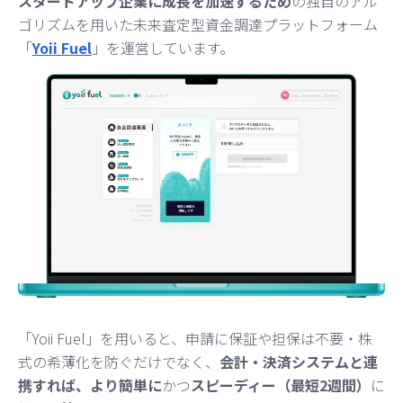
スタートアップ企業に成長を加速するため
の独自のアル
ゴリズムを用いた未来査定型資金調達プラットフォーム
「
Yoii Fuel
」を運営しています。
「Yoii Fuel」を用いると、申請に保証や担保は不要・株
式の希薄化を防ぐだけでなく、
会計・決済システムと連
携すれば、より簡単に
かつ
スピーディー（最短2週間）
に