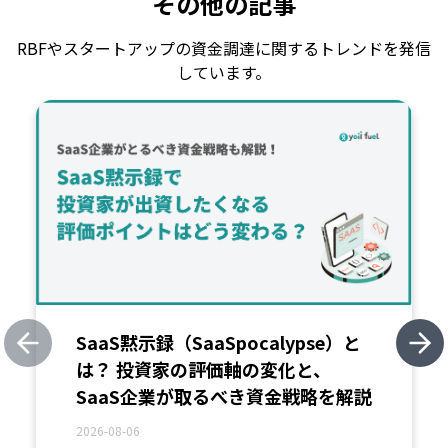
その他の記事
RBFやスタートアップの資金調達に関するトレンドを発信
しています。
SaaS黙示録（SaaSpocalypse）と
Previous slide
Nex
は？ 投資家の評価軸の変化と、
SaaS企業が取るべき資金戦略を解説
2026-08-06