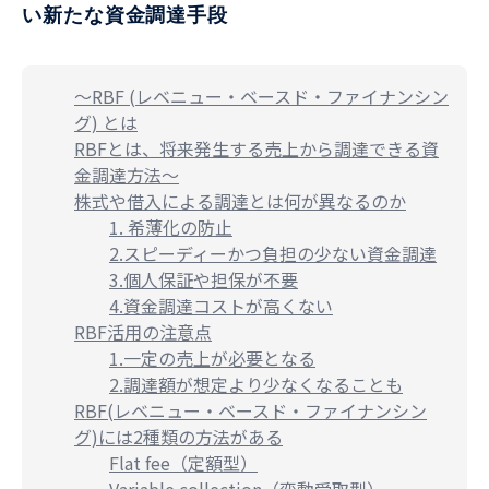
い新たな資金調達手段
〜RBF (レベニュー・ベースド・ファイナンシン
グ) とは
RBFとは、将来発生する売上から調達できる資
金調達方法〜
株式や借入による調達とは何が異なるのか
1. 希薄化の防止
2.スピーディーかつ負担の少ない資金調達
3.個人保証や担保が不要
4.資金調達コストが高くない
RBF活用の注意点
1.一定の売上が必要となる
2.調達額が想定より少なくなることも
RBF(レベニュー・ベースド・ファイナンシン
グ)には2種類の方法がある
Flat fee（定額型）
Variable collection（変動受取型）