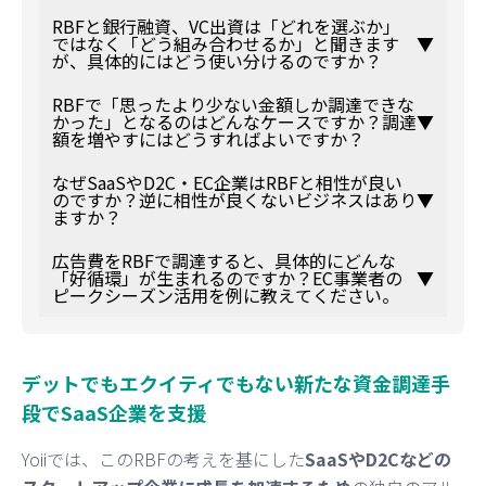
RBFと銀行融資、VC出資は「どれを選ぶか」
ではなく「どう組み合わせるか」と聞きます
▼
が、具体的にはどう使い分けるのですか？
RBFで「思ったより少ない金額しか調達できな
かった」となるのはどんなケースですか？調達
▼
額を増やすにはどうすればよいですか？
なぜSaaSやD2C・EC企業はRBFと相性が良い
のですか？逆に相性が良くないビジネスはあり
▼
ますか？
広告費をRBFで調達すると、具体的にどんな
「好循環」が生まれるのですか？EC事業者の
▼
ピークシーズン活用を例に教えてください。
デットでもエクイティでもない新たな資金調達手
段でSaaS企業を支援
Yoiiでは、このRBFの考えを基にした
SaaSやD2Cなどの