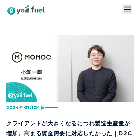
トップ
サービスの特長
お問い合わせ
導入事例
VC連携プラン
ログイン
1分で資料請求
お見積りはこちら
2024年01月24日
クライアントが大きくなるにつれ製造生産量が
増加。高まる資金需要に対応したかった｜D2C