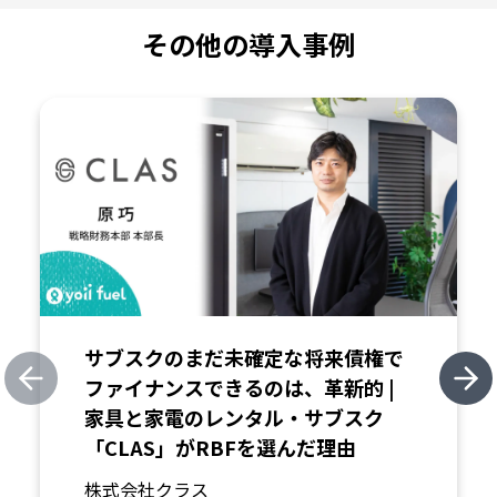
その他の導入事例
サブスクのまだ未確定な将来債権で
ファイナンスできるのは、革新的 |
Previous slide
Nex
家具と家電のレンタル・サブスク
「CLAS」がRBFを選んだ理由
株式会社クラス