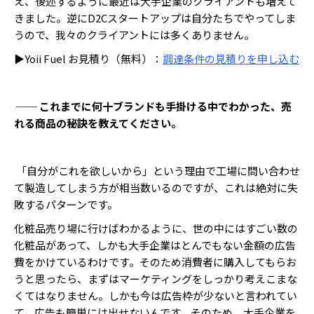
え、後述するように最近は大手企業のクライアントも増えて
きました。逆にD2Cスタートアップは自分たちでやってしま
うので、我々のクライアントには多くありません。
▶Yoii Fuel お見積り（無料）：
調達条件の見積りを申し込む
── これまでに何十ブランドも手掛ける中でわかった、売
れる商品の秘訣を教えてください。
「自分がこれを欲しいから」という理由で工場に問い合わせ
て製造してしまう方が相当数いるのですが、これは絶対に失
敗するパターンです。
化粧品売り場に行けばわかるように、世の中にはすごい数の
化粧品があって、しかも大手企業はとんでもない金額の広告
費をかけているわけです。そのため消費者に購入してもらお
うと思ったら、まずはマーケティングをしっかり考えこまな
くてはなりません。しかも今は広告枠が少ないと言われてい
て、広告も簡単には出せないんです。そのため、大手企業を