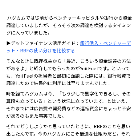
ハグカムでは従前からベンチャーキャピタルや銀行から資金
調達していましたが、そろそろ次の調達も検討するタイミン
グに入っていました。
▶デットファイナンス活用ガイド：
銀行借入・ベンチャーデ
ット・RBFの使い分けを比較する
そんなときに既存株主から「最近、こういう資金調達の方法
があるよ」と紹介してもらったのがYoii Fuelです。といって
も、Yoii Fuelの担当者と最初に面談した際には、銀行融資で
調達したので結果的に利用には至りませんでした。
時を経てハグカムは今、「もう少しで黒字化できるし、その
算段も立っている」という状況に立っています。とはいえ、
それまでには広告費や開発費などの運転資金にちょっと不安
があるのもまた事実でした。
それでどうしようかと思っていたときに、RBFのことを思い
出したんです。今のハグカムにこそ最適な仕組みだと。それ