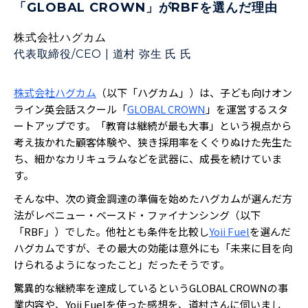
「GLOBAL CROWN」がRBFを選んだ理由
株式会社ハグカム
代表取締役/CEO
|
道村 弥生 氏
氏
株式会社ハグカム
（以下「ハグカム」）は、子ども向けオン
ライン英会話スクール「
GLOBAL CROWN
」を運営するスタ
ートアップです。「教育は継続が最も大事」という視点から
考え抜かれた顧客体験や、狭き採用率をくぐりぬけた先生た
ち、細かなカリキュラムなどを武器に、成長を続けていま
す。
そんな中、次の資金調達の準備を始めたハグカムが選んだ方
法がレベニュー・ベースド・ファイナンシング（以下
「RBF」）でした。他社とも条件を比較し
Yoii Fuel
を選んだ
ハグカムですが、その最大の効能は意外にも「未来に目を向
けられるようになったこと」だったそうです。
驚異的な継続率を達成しているというGLOBAL CROWNの事
業内容や、Yoii Fuelを使った感想を、道村さんに伺いまし