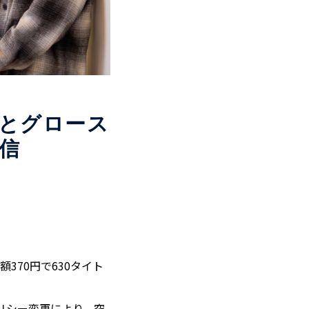
とグロース
信
額370円で630タイト
のポリシー変更により、突