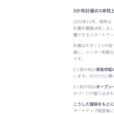
5か年計画の3本柱
2022年11月、政
計画を閣議決定しまし
躍できるスタートアッ
計画は大きく3つの柱
進し、メンター制度な
です。
2つ目の柱は
資金供給
います。IPOだけに
3つ目の柱は
オープン
みづくりが盛り込まれ
こうした議論をもとに
タートアップ経営者に