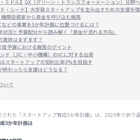
・ミドル】GX（グリーン・トランスフォーメーション）分野
ド・シード】大学発スタートアップを生み出すための支援を強
・機関投資家から資金を呼び込む施策
・ECなどの事業を5か年計画に位置づけるには？
捗状況と予算配分から読み解く「資金が流れる方向」
の進捗はまずまず？
25年度予算における施策のポイント
ンド（JIC・中小機構）のVCに対する出資
はスタートアップの契約比率3%を目指す
が終わったら支援はどうなる？
について
決定された「スタートアップ育成5か年計画」は、2025年で折
成5か年計画は