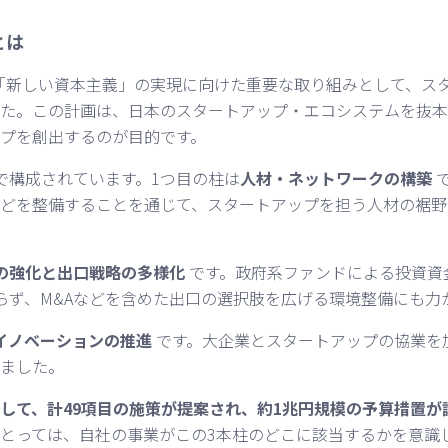
とは
府は「新しい資本主義」の実現に向けた重要な取り組みとして、ス
た。この計画は、日本のスタートアップ・エコシステムを抜本
プを創出するのが目的です。
で構成されています。1つ目の柱は
人材・ネットワークの構築
どを整備することを通じて、スタートアップを担う人材の裾野
の強化と出口戦略の多様化
です。政府系ファンドによる投資資
頼らず、M&Aなどを含めた出口の選択肢を広げる環境整備にも力
イノベーションの推進
です。大企業とスタートアップの協業を
ました。
して、計49項目の施策が提案され、約1兆円規模の予算措置が
とっては、自社の事業がこの3本柱のどこに該当するかを意識