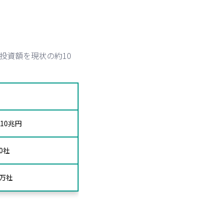
投資額を現状の約10
に10兆円
0社
0万社