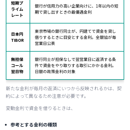
短期プ
銀行が信用力の高い企業向けに、1年以内の短
ライム
期で貸し出すときの最優遇金利
レート
東京市場の銀行同士が、円建てで資金を貸し
日本円
借りするときに目安とする金利。全銀協が毎
TIBOR
営業日公表
無担保
銀行同士が担保なしで翌営業日に返済する条
コール
件で資金をやり取りする取引にかかる金利。
翌日物
日銀の政策金利の対象
新たな金利が毎月の返済にいつから反映されるかは、契
約によって異なるため注意が必要です。
変動金利で資金を借りるときは、
参考とする金利の種類