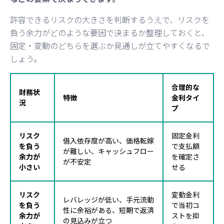
許容できるリスクの大きさを判断するうえで、リスクを
負う余力がどのような要因で決まるか整理しておくと、
固定・変動のどちらを選ぶか見通しが立てやすくなるで
しょう。
合理的な
財務状
特徴
金利タイ
況
プ
リスク
固定金利
借入依存度が高い、価格転嫁
を負う
で支払額
が難しい、キャッシュフロー
余力が
を確定さ
が不安定
小さい
せる
リスク
変動金利
レバレッジが低い、手元流動
を負う
で当初コ
性に余裕がある、短期で返済
余力が
ストを抑
の見込みが立つ