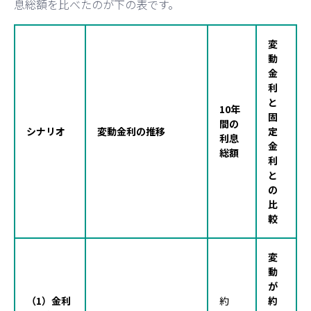
息総額を比べたのが下の表です。
変
動
金
利
と
10年
固
間の
シナリオ
変動金利の推移
定
利息
金
総額
利
と
の
比
較
変
動
が
（1）金利
約
約