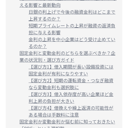
える影響と最新動向
日銀の利上げで今後の融資金利はどこまで
上昇するのか？
短期プライムレートの上昇が融資の返済負
担に与える影響
金利の上昇を中小企業はどう受け止めてい
るのか？
固定金利と変動金利のどちらを選ぶべきか？企
業の状況別・選び方ガイド
【選び方1】借入期間が長い設備投資には
固定金利が有利になりやすい
【選び方2】短期の運転資金・つなぎ融資
なら変動金利も選択肢に
【選び方3】借入依存度が高い企業ほど金
利上昇の負担が大きい
【選び方4】借換えや繰上返済の可能性が
ある場合は手数料に注意
固定金利か変動金利か悩む前に知っておきたい