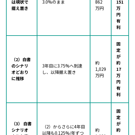
は現状で
3.0%のまま
862
151
据え置き
万円
万
円
有
利
固
定
が
（2）白書
約
約
のシナリ
3年目に3.75%へ到達
1,029
17
オどおり
し、以降据え置き
万円
万
に推移
円
有
利
固
定
（3） 白書
が
（2）からさらに4年目
シナリオ
約
約
以降も0.125%/年ずつ