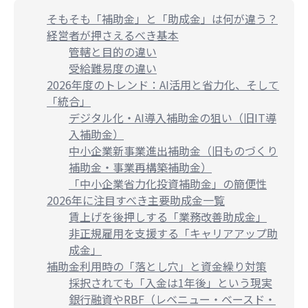
そもそも「補助金」と「助成金」は何が違う？
経営者が押さえるべき基本
管轄と目的の違い
受給難易度の違い
2026年度のトレンド：AI活用と省力化、そして
「統合」
デジタル化・AI導入補助金の狙い（旧IT導
入補助金）
中小企業新事業進出補助金（旧ものづくり
補助金・事業再構築補助金）
「中小企業省力化投資補助金」の簡便性
2026年に注目すべき主要助成金一覧
賃上げを後押しする「業務改善助成金」
非正規雇用を支援する「キャリアアップ助
成金」
補助金利用時の「落とし穴」と資金繰り対策
採択されても「入金は1年後」という現実
銀行融資やRBF（レベニュー・ベースド・