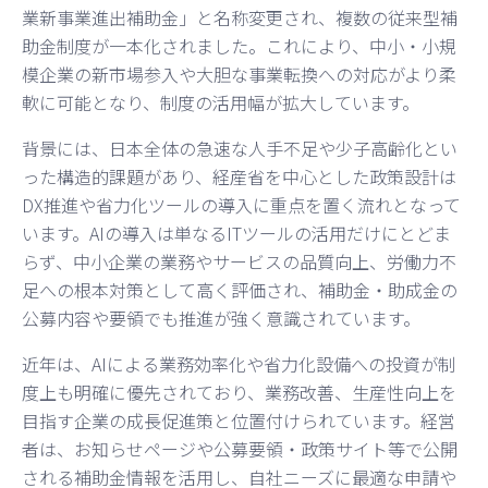
業新事業進出補助金」と名称変更され、複数の従来型補
助金制度が一本化されました。これにより、中小・小規
模企業の新市場参入や大胆な事業転換への対応がより柔
軟に可能となり、制度の活用幅が拡大しています。
背景には、日本全体の急速な人手不足や少子高齢化とい
った構造的課題があり、経産省を中心とした政策設計は
DX推進や省力化ツールの導入に重点を置く流れとなって
います。AIの導入は単なるITツールの活用だけにとどま
らず、中小企業の業務やサービスの品質向上、労働力不
足への根本対策として高く評価され、補助金・助成金の
公募内容や要領でも推進が強く意識されています。
近年は、AIによる業務効率化や省力化設備への投資が制
度上も明確に優先されており、業務改善、生産性向上を
目指す企業の成長促進策と位置付けられています。経営
者は、お知らせページや公募要領・政策サイト等で公開
される補助金情報を活用し、自社ニーズに最適な申請や