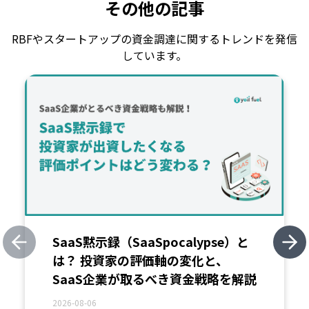
その他の記事
RBFやスタートアップの資金調達に関するトレンドを発信
しています。
SaaS黙示録（SaaSpocalypse）と
Previous slide
Nex
は？ 投資家の評価軸の変化と、
SaaS企業が取るべき資金戦略を解説
2026-08-06