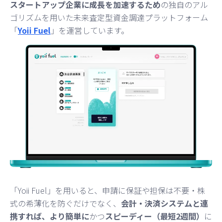
スタートアップ企業に成長を加速するため
の独自のアル
ゴリズムを用いた未来査定型資金調達プラットフォーム
「
Yoii Fuel
」を運営しています。
「Yoii Fuel」を用いると、申請に保証や担保は不要・株
式の希薄化を防ぐだけでなく、
会計・決済システムと連
携すれば、より簡単に
かつ
スピーディー（最短2週間）
に